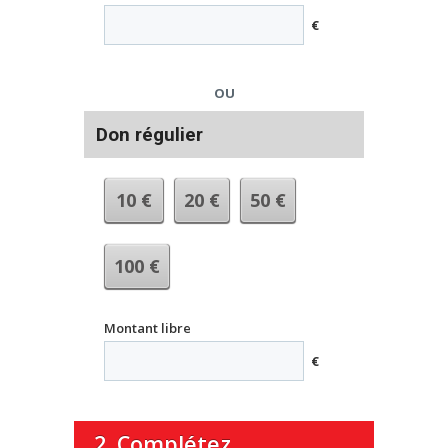
€
OU
Don régulier
10
€
20
€
50
€
100
€
Montant libre
€
2. Complétez